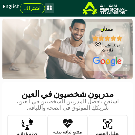
English
اشتراك
ممتاز
321
مرتكز على
تقييم
مدربون شخصيون في العين
استعنِ بأفضل المدربين الشخصيين في العين،
شريككِ الموثوق في الصحة واللياقة.
متتبع لياقة بدنية
تحليل الجسم
خطة غذائية