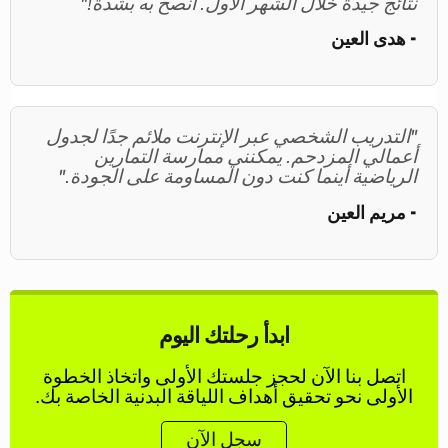
نتائج جيدة خلال الشهر الأول. أنصح به بشدة!"
- هدى العين
"التدريب الشخصي عبر الإنترنت ملائم جدًا لجدول
أعمالي المزدحم. يمكنني ممارسة التمارين
الرياضية أينما كنت دون المساومة على الجودة."
- مريم العين
ابدأ رحلتك اليوم
اتصل بنا الآن لحجز جلستك الأولى واتخاذ الخطوة
الأولى نحو تحقيق أهداف اللياقة البدنية الخاصة بك.
سجل الآن